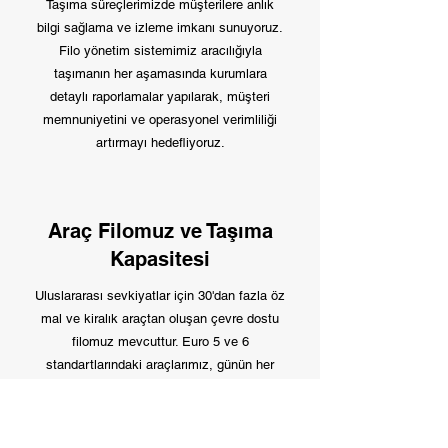
Taşıma süreçlerimizde müşterilere anlık
bilgi sağlama ve izleme imkanı sunuyoruz.
Filo yönetim sistemimiz aracılığıyla
taşımanın her aşamasında kurumlara
detaylı raporlamalar yapılarak, müşteri
memnuniyetini ve operasyonel verimliliği
artırmayı hedefliyoruz.
Araç Filomuz ve Taşıma
Kapasitesi
Uluslararası sevkiyatlar için 30'dan fazla öz
mal ve kiralık araçtan oluşan çevre dostu
filomuz mevcuttur. Euro 5 ve 6
standartlarındaki araçlarımız, günün her
saati uydu takip sistemiyle izlenebilir. Her
türlü komple ve parsiyel taşımacılık
ihtiyacınız için günlük araç planlamaları